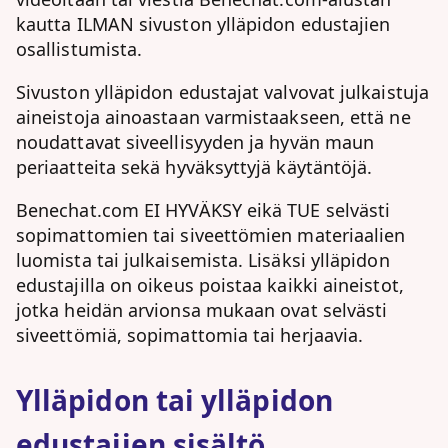
kautta ILMAN sivuston ylläpidon edustajien
osallistumista.
Sivuston ylläpidon edustajat valvovat julkaistuja
aineistoja ainoastaan varmistaakseen, että ne
noudattavat siveellisyyden ja hyvän maun
periaatteita sekä hyväksyttyjä käytäntöjä.
Benechat.com EI HYVÄKSY eikä TUE selvästi
sopimattomien tai siveettömien materiaalien
luomista tai julkaisemista. Lisäksi ylläpidon
edustajilla on oikeus poistaa kaikki aineistot,
jotka heidän arvionsa mukaan ovat selvästi
siveettömiä, sopimattomia tai herjaavia.
Ylläpidon tai ylläpidon
edustajien sisältö