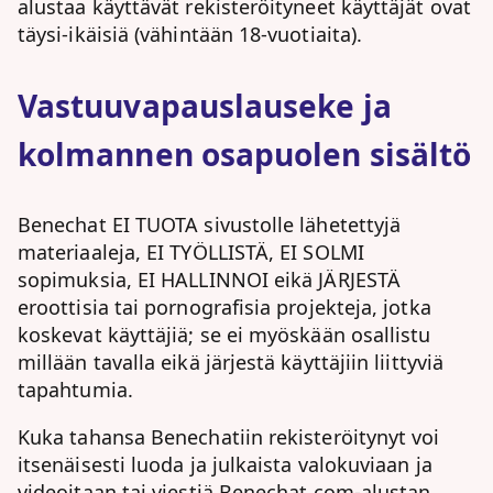
alustaa käyttävät rekisteröityneet käyttäjät ovat
täysi-ikäisiä (vähintään 18-vuotiaita).
Vastuuvapauslauseke ja
kolmannen osapuolen sisältö
Benechat EI TUOTA sivustolle lähetettyjä
materiaaleja, EI TYÖLLISTÄ, EI SOLMI
sopimuksia, EI HALLINNOI eikä JÄRJESTÄ
eroottisia tai pornografisia projekteja, jotka
koskevat käyttäjiä; se ei myöskään osallistu
millään tavalla eikä järjestä käyttäjiin liittyviä
tapahtumia.
Kuka tahansa Benechatiin rekisteröitynyt voi
itsenäisesti luoda ja julkaista valokuviaan ja
videoitaan tai viestiä Benechat.com-alustan