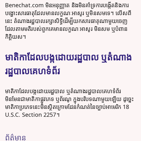
Benechat.com មិនអនុញ្ញាត និងមិនគាំទ្រការបង្កើតនិងការ
បង្ហោះសារធាតុដែលមានលក្ខណៈអាសូរ ឬមិនសមទេ។ លើសពី
នេះ តំណាងរដ្ឋបាលរក្សាសិទ្ធិដើម្បីយកសារធាតុណាមួយចេញ
ដែលតាមមតិរបស់ពួកគេមានលក្ខណៈអាសូរ មិនសម ឬបំពាន
កិត្តិយស។
មាតិកាដែលបង្កដោយរដ្ឋបាល ឬតំណាង
រដ្ឋបាលគេហទំព័រ
មាតិកាដែលបង្កដោយរដ្ឋបាល ឬតំណាងរដ្ឋបាលគេហទំព័រ
មិនមែនជាមាតិកាផ្លូវភេទ ឬព័រណូ ក្នុងបរិបទណាមួយឡើយ ដូច្នេះ
មាតិកាប្រភេទនេះមិនស្ថិតក្រោមដែនកំណត់នៃច្បាប់អាមេរិក 18
U.S.C. Section 2257។
ព័ត៌មាន