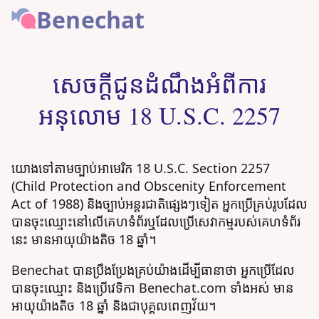
Benechat
សេចក្តីជូនដំណឹងអំពីការ
អនុលោម 18 U.S.C. 2257
យោងទៅតាមច្បាប់អាមេរិក 18 U.S.C. Section 2257
(Child Protection and Obscenity Enforcement
Act of 1988) និងច្បាប់អន្ដរជាតិផ្សេងៗទៀត អ្នកប្រើគ្រប់រូបដែល
បានចុះឈ្មោះនៅលើគេហទំព័រឬដែលប្រើសេវាកម្មរបស់គេហទំព័រ
នេះ មានអាយុយ៉ាងតិច 18 ឆ្នាំ។
Benechat បានប្រឹងប្រែងគ្រប់យ៉ាងដើម្បីធានាថា អ្នកប្រើដែល
បានចុះឈ្មោះ និងប្រើវេទិកា Benechat.com ទាំងអស់ មាន
អាយុយ៉ាងតិច 18 ឆ្នាំ និងជាបុគ្គលពេញវ័យ។