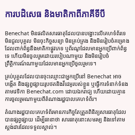
ការបដិសេធ និងមាតិកាពីភាគីទីបី
Benechat មិនផលិតសារធាតុដែលបានបង្ហោះលើគេហទំព័រទេ
មិនជួលបុគ្គល មិនចុះកិច្ចសន្យា មិនគ្រប់គ្រង និងមិនរៀបចំគម្រោង
ដែលពាក់ព័ន្ធនឹងមាតិកាផ្លូវភេទ ឬព័រណូដែលមានអ្នកប្រើពាក់ព័ន្ធ
ទេ ហើយមិនចូលរួមដោយរបៀបណាមួយ និងមិនរៀបចំ
ព្រឹត្តិការណ៍ណាមួយដែលមានអ្នកប្រើចូលរួមទេ។
គ្រប់បុគ្គលដែលបានចុះឈ្មោះជា​អ្នកប្រើ​នៅ Benechat អាច
បង្កើត និងផ្សព្វផ្សាយរូបថតនិងវីដេអូរបស់ខ្លួន ឬធ្វើការទំនាក់ទំនង
តាមវេទិកា Benechat.com ដោយឯករាជ្យ ហើយដោយគ្មាន
ការចូលរួមណាមួយពីតំណាងរដ្ឋបាលគេហទំព័រ។
តំណាងរដ្ឋបាលគេហទំព័រមានភារកិច្ចតែត្រួតពិនិត្យសារធាតុដែល
បានផ្សព្វផ្សាយ ដើម្បីធានាថា សារធាតុនោះសមរម្យ និងទៅតាម
ស្តង់ដារដែលទទួលស្គាល់។