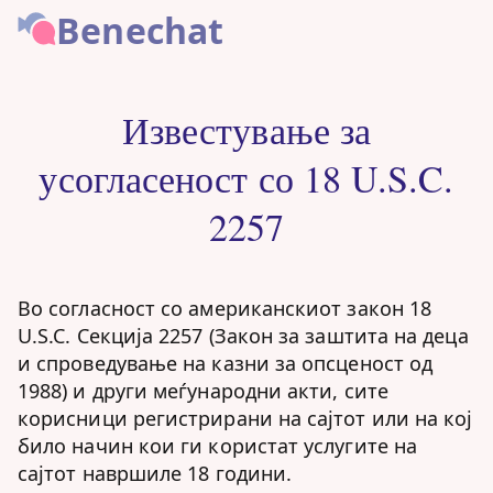
Benechat
Известување за
усогласеност со 18 U.S.C.
2257
Во согласност со американскиот закон 18
U.S.C. Секција 2257 (Закон за заштита на деца
и спроведување на казни за опсценост од
1988) и други меѓународни акти, сите
корисници регистрирани на сајтот или на кој
било начин кои ги користат услугите на
сајтот навршиле 18 години.