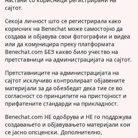
настани со корисници регистрирани на
сајтот.
Секоја личност што се регистрирала како
корисник на Benechat може самостојно да
создава и објавува свои фотографии и видеа
или да комуницира преку платформата
Benechat.com БЕЗ какво било учество на
претставници на администрацијата на сајтот.
Претставниците на администрацијата на
сајтот исклучиво контролираат објавените
материјали за да обезбедат дека тие се во
согласност со принципите на пристојност и
прифатените стандарди на прикладност.
Benechat.com НЕ одобрува и НЕ го поддржува
создавањето и објавувањето материјали кои
се јасно опсценски. Дополнително,