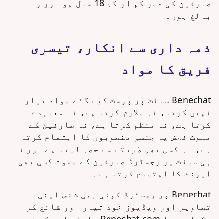
صارفین کی عمر کم از کم 18 سال ہو اور وہ
بالغ ہوں۔
ذمہ داری سے انکار، تیسری
فریق کا مواد
Benechat سائٹ پر پوسٹ کیے گئے مواد تیار
نہیں کرتا، نہ ملازم کرتا ہے، نہ معاہدے
کرتا ہے، نہ منظم کرتا ہے، نہ صارفین کے
ملوث فحش یا جنسی منصوبوں کا اہتمام کرتا
ہے، نہ کسی بھی طریقے سے حصہ لیتا ہے اور نہ
ہی سائٹ پر رجسٹرڈ صارفین کے ملوث کسی بھی
ایونٹ کا اہتمام کرتا ہے۔
Benechat پر رجسٹرڈ کوئی بھی شخص اپنی
تصاویر اور ویڈیوز خود تیار اور شائع کر
سکتا ہے یا Benechat.com پلیٹ فارم کے ذریعے