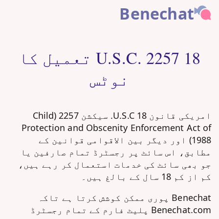
Benechat
18 U.S.C. 2257 تعمیل کا
نوٹس
امریکی قانون 18 U.S.C. سیکشن 2257 (Child
Protection and Obscenity Enforcement Act of
1988) اور دیگر بین الاقوامی قوانین کے
مطابق، اس سائٹ پر رجسٹرڈ تمام صارفین یا
جو بھی سائٹ کی خدمات استعمال کر رہے ہیں،
کم از کم 18 سال کے بالغ ہیں۔
Benechat پوری ممکن کوشش کرتا ہے تاکہ
Benechat.com پلیٹ فارم کے تمام رجسٹرڈ