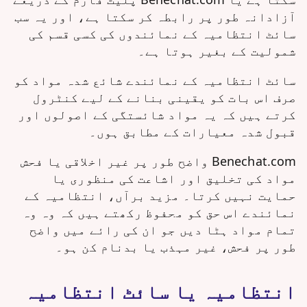
آزادانہ طور پر رابطہ کر سکتا ہے، اور یہ سب
سائٹ انتظامیہ کے نمائندوں کی کسی قسم کی
شمولیت کے بغیر ہوتا ہے۔
سائٹ انتظامیہ کے نمائندے شائع شدہ مواد کو
صرف اس بات کو یقینی بنانے کے لیے کنٹرول
کرتے ہیں کہ یہ مواد شائستگی کے اصولوں اور
قبول شدہ معیارات کے مطابق ہوں۔
Benechat.com واضح طور پر غیر اخلاقی یا فحش
مواد کی تخلیق اور اشاعت کی منظوری یا
حمایت نہیں کرتا۔ مزید برآں، انتظامیہ کے
نمائندے اس حق کو محفوظ رکھتے ہیں کہ وہ وہ
تمام مواد ہٹا دیں جو ان کی رائے میں واضح
طور پر فحش، غیر مہذب یا بدنام کن ہو۔
انتظامیہ یا سائٹ انتظامیہ