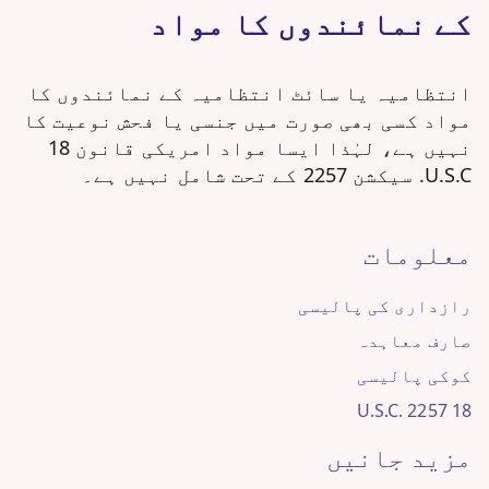
کے نمائندوں کا مواد
انتظامیہ یا سائٹ انتظامیہ کے نمائندوں کا
مواد کسی بھی صورت میں جنسی یا فحش نوعیت کا
نہیں ہے، لہٰذا ایسا مواد امریکی قانون 18
U.S.C. سیکشن 2257 کے تحت شامل نہیں ہے۔
معلومات
رازداری کی پالیسی
صارف معاہدہ
کوکی پالیسی
18 U.S.C. 2257
مزید جانیں