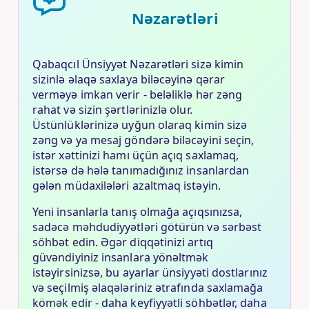
Nəzarətləri
Qabaqcıl Ünsiyyət Nəzarətləri sizə kimin
sizinlə əlaqə saxlaya biləcəyinə qərar
verməyə imkan verir - beləliklə hər zəng
rahat və sizin şərtlərinizlə olur.
Üstünlüklərinizə uyğun olaraq kimin sizə
zəng və ya mesaj göndərə biləcəyini seçin,
istər xəttinizi hamı üçün açıq saxlamaq,
istərsə də hələ tanımadığınız insanlardan
gələn müdaxilələri azaltmaq istəyin.
Yeni insanlarla tanış olmağa açıqsınızsa,
sadəcə məhdudiyyətləri götürün və sərbəst
söhbət edin. Əgər diqqətinizi artıq
güvəndiyiniz insanlara yönəltmək
istəyirsinizsə, bu ayarlar ünsiyyəti dostlarınız
və seçilmiş əlaqələriniz ətrafında saxlamağa
kömək edir - daha keyfiyyətli söhbətlər, daha