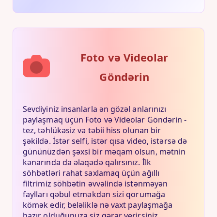
Foto və Videolar
Göndərin
Sevdiyiniz insanlarla ən gözəl anlarınızı
paylaşmaq üçün Foto və Videolar Göndərin -
tez, təhlükəsiz və təbii hiss olunan bir
şəkildə. İstər selfi, istər qısa video, istərsə də
gününüzdən şəxsi bir məqam olsun, mətnin
kənarında da əlaqədə qalırsınız. İlk
söhbətləri rahat saxlamaq üçün ağıllı
filtrimiz söhbətin əvvəlində istənməyən
faylları qəbul etməkdən sizi qorumağa
kömək edir, beləliklə nə vaxt paylaşmağa
hazır olduğunuza siz qərar verirsiniz.