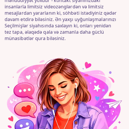
məhdudiyyət yoxdur - kontakt siyahınızdakı
insanlarla limitsiz videozənglərdən və limitsiz
mesajlardan yararlanın ki, söhbəti istədiyiniz qədər
davam etdirə biləsiniz. Ən yaxşı uyğunlaşmalarınızı
Seçilmişlər siyahısında saxlayın ki, onları yenidən
tez tapa, əlaqədə qala və zamanla daha güclü
münasibətlər qura biləsiniz.