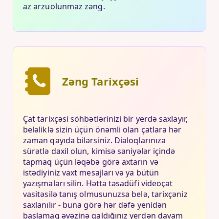
az arzuolunmaz zəng.
Zəng Tarixçəsi
Çat tarixçəsi söhbətlərinizi bir yerdə saxlayır,
beləliklə sizin üçün önəmli olan çatlara hər
zaman qayıda bilərsiniz. Dialoqlarınıza
sürətlə daxil olun, kimisə saniyələr içində
tapmaq üçün ləqəbə görə axtarın və
istədiyiniz vaxt mesajları və ya bütün
yazışmaları silin. Hətta təsadüfi videoçat
vasitəsilə tanış olmusunuzsa belə, tarixçəniz
saxlanılır - buna görə hər dəfə yenidən
başlamaq əvəzinə qaldığınız yerdən davam