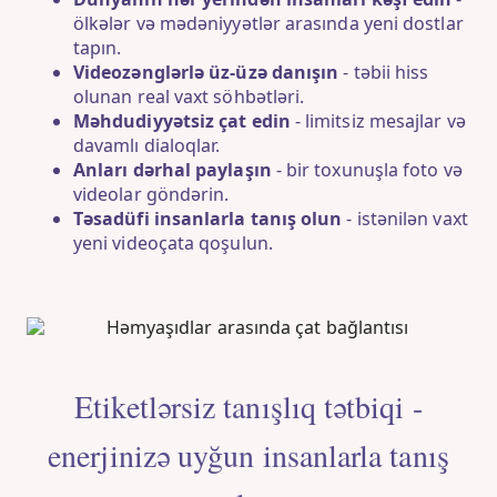
ölkələr və mədəniyyətlər arasında yeni dostlar
tapın.
Videozənglərlə üz-üzə danışın
- təbii hiss
olunan real vaxt söhbətləri.
Məhdudiyyətsiz çat edin
- limitsiz mesajlar və
davamlı dialoqlar.
Anları dərhal paylaşın
- bir toxunuşla foto və
videolar göndərin.
Təsadüfi insanlarla tanış olun
- istənilən vaxt
yeni videoçata qoşulun.
Etiketlərsiz tanışlıq tətbiqi -
enerjinizə uyğun insanlarla tanış