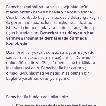
Benechat real söhbətlər və əsl uyğunluq üçün
məkanınızdır - hamısı bir sadə videoçatın içində.
Qısa bir söhbətlə başlayın, üz-üzə videozəngə keçin
və görün hara aparır. İstər tanışlıq, istər dostluq,
istərsə də bu gün sadəcə yeni biri ilə tanış olmaq
üçün burada olun,
Benechat sizə dünyanın hər
yerindən insanlarla dərhal əlaqə qurmağa
kömək edir
.
Uzun profillər yoxdur, sonsuz sürüşdürmə yoxdur -
sadəcə real vaxtda səmimi bağlantılar. Danışın,
gülün, flört edin və "Başla" düyməsinə bir kliklə yeni
insanları kəşf edin. Benechat ilə hər çat tanış
olmaq, uyğunlaşmaq və həqiqi hiss olunan bir
bağlantı yaratmaq üçün yeni şansdır.
Benechat ilə bunları edə bilərsiniz:
Dünyanın hər yerindən insanları kəşf edin
-