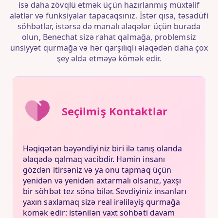
isə daha zövqlü etmək üçün hazırlanmış müxtəlif
alətlər və funksiyalar tapacaqsınız. İstər qısa, təsadüfi
söhbətlər, istərsə də mənalı əlaqələr üçün burada
olun, Benechat sizə rahat qalmağa, problemsiz
ünsiyyət qurmağa və hər qarşılıqlı əlaqədən daha çox
şey əldə etməyə kömək edir.
Seçilmiş Kontaktlar
Həqiqətən bəyəndiyiniz biri ilə tanış olanda
əlaqədə qalmaq vacibdir. Həmin insanı
gözdən itirsəniz və ya onu tapmaq üçün
yenidən və yenidən axtarmalı olsanız, yaxşı
bir söhbət tez sönə bilər. Sevdiyiniz insanları
yaxın saxlamaq sizə real irəliləyiş qurmağa
kömək edir: istənilən vaxt söhbəti davam