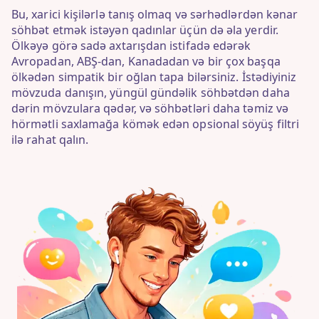
Bu, xarici kişilərlə tanış olmaq və sərhədlərdən kənar
söhbət etmək istəyən qadınlar üçün də əla yerdir.
Ölkəyə görə sadə axtarışdan istifadə edərək
Avropadan, ABŞ-dan, Kanadadan və bir çox başqa
ölkədən simpatik bir oğlan tapa bilərsiniz. İstədiyiniz
mövzuda danışın, yüngül gündəlik söhbətdən daha
dərin mövzulara qədər, və söhbətləri daha təmiz və
hörmətli saxlamağa kömək edən opsional söyüş filtri
ilə rahat qalın.