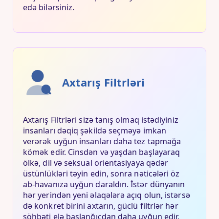
edə bilərsiniz.
Axtarış Filtrləri
Axtarış Filtrləri sizə tanış olmaq istədiyiniz
insanları dəqiq şəkildə seçməyə imkan
verərək uyğun insanları daha tez tapmağa
kömək edir. Cinsdən və yaşdan başlayaraq
ölkə, dil və seksual orientasiyaya qədər
üstünlükləri təyin edin, sonra nəticələri öz
ab-havanıza uyğun daraldın. İstər dünyanın
hər yerindən yeni əlaqələrə açıq olun, istərsə
də konkret birini axtarın, güclü filtrlər hər
söhbəti elə başlanğıcdan daha uyğun edir.