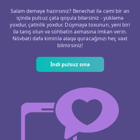
Salam deməyə hazırsınız? Benechat ilə cəmi bir an
içində pulsuz çata qoşula bilərsiniz - yükləmə
yoxdur, çətinlik yoxdur. Düyməyə toxunun, yeni biri
ilə tanış olun və söhbətin axmasına imkan verin.
Növbəti dəfə kiminlə əlaqə quracağınızı heç vaxt
bilmirsiniz!
İndi pulsuz sına