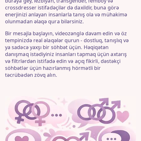
buraya gey, lezbiyan, transgender, femboy və
crossdresser istifadəçilər də daxildir, buna görə
enerjinizi anlayan insanlarla tanış ola və mühakimə
olunmadan əlaqə qura bilərsiniz.
Bir mesajla başlayın, videozənglə davam edin və öz
tempinizdə real əlaqələr qurun - dostluq, tanışlıq və
ya sadəcə yaxşı bir söhbət üçün. Həqiqətən
danışmaq istədiyiniz insanları tapmaq üçün axtarış
və filtrlərdən istifadə edin və açıq fikirli, dəstəkçi
söhbətlər üçün hazırlanmış hörmətli bir
təcrübədən zövq alın.