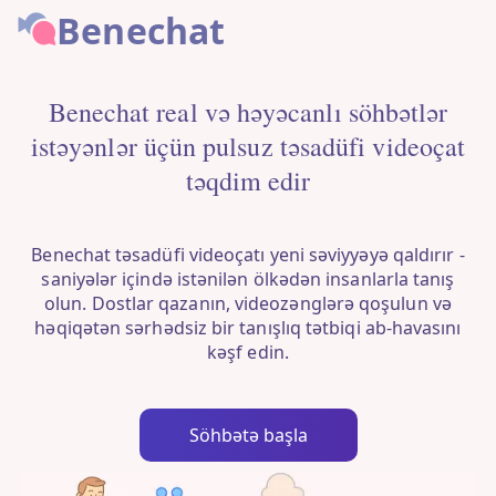
Benechat
Benechat real və həyəcanlı söhbətlər
istəyənlər üçün pulsuz təsadüfi videoçat
təqdim edir
Benechat təsadüfi videoçatı yeni səviyyəyə qaldırır -
saniyələr içində istənilən ölkədən insanlarla tanış
olun. Dostlar qazanın, videozənglərə qoşulun və
həqiqətən sərhədsiz bir tanışlıq tətbiqi ab-havasını
kəşf edin.
Söhbətə başla