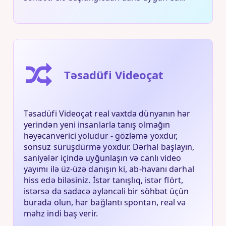
Təsadüfi Videoçat
Təsadüfi Videoçat real vaxtda dünyanın hər
yerindən yeni insanlarla tanış olmağın
həyəcanverici yoludur - gözləmə yoxdur,
sonsuz sürüşdürmə yoxdur. Dərhal başlayın,
saniyələr içində uyğunlaşın və canlı video
yayımı ilə üz-üzə danışın ki, ab-havanı dərhal
hiss edə biləsiniz. İstər tanışlıq, istər flört,
istərsə də sadəcə əyləncəli bir söhbət üçün
burada olun, hər bağlantı spontan, real və
məhz indi baş verir.