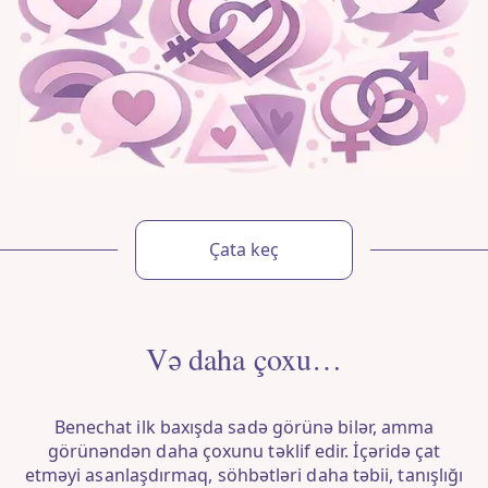
Çata keç
Və daha çoxu…
Benechat ilk baxışda sadə görünə bilər, amma
görünəndən daha çoxunu təklif edir. İçəridə çat
etməyi asanlaşdırmaq, söhbətləri daha təbii, tanışlığı