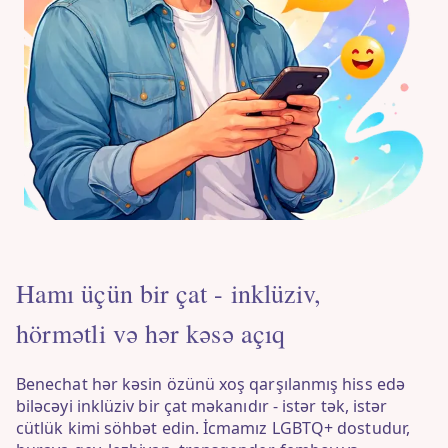
Hamı üçün bir çat - inklüziv,
hörmətli və hər kəsə açıq
Benechat hər kəsin özünü xoş qarşılanmış hiss edə
biləcəyi inklüziv bir çat məkanıdır - istər tək, istər
cütlük kimi söhbət edin. İcmamız LGBTQ+ dostudur,