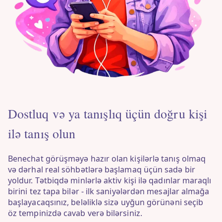
Dostluq və ya tanışlıq üçün doğru kişi
ilə tanış olun
Benechat görüşməyə hazır olan kişilərlə tanış olmaq
və dərhal real söhbətlərə başlamaq üçün sadə bir
yoldur. Tətbiqdə minlərlə aktiv kişi ilə qadınlar maraqlı
birini tez tapa bilər - ilk saniyələrdən mesajlar almağa
başlayacaqsınız, beləliklə sizə uyğun görünəni seçib
öz tempinizdə cavab verə bilərsiniz.