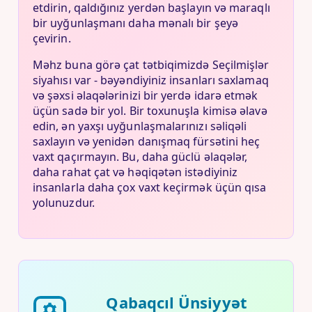
etdirin, qaldığınız yerdən başlayın və maraqlı
bir uyğunlaşmanı daha mənalı bir şeyə
çevirin.
Məhz buna görə çat tətbiqimizdə Seçilmişlər
siyahısı var - bəyəndiyiniz insanları saxlamaq
və şəxsi əlaqələrinizi bir yerdə idarə etmək
üçün sadə bir yol. Bir toxunuşla kimisə əlavə
edin, ən yaxşı uyğunlaşmalarınızı səliqəli
saxlayın və yenidən danışmaq fürsətini heç
vaxt qaçırmayın. Bu, daha güclü əlaqələr,
daha rahat çat və həqiqətən istədiyiniz
insanlarla daha çox vaxt keçirmək üçün qısa
yolunuzdur.
Qabaqcıl Ünsiyyət