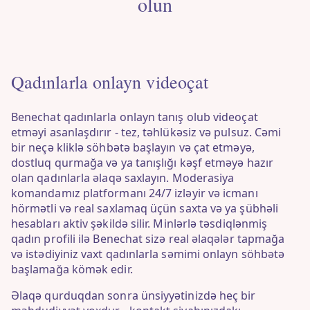
olun
Qadınlarla onlayn videoçat
Benechat qadınlarla onlayn tanış olub videoçat
etməyi asanlaşdırır - tez, təhlükəsiz və pulsuz. Cəmi
bir neçə kliklə söhbətə başlayın və çat etməyə,
dostluq qurmağa və ya tanışlığı kəşf etməyə hazır
olan qadınlarla əlaqə saxlayın. Moderasiya
komandamız platformanı 24/7 izləyir və icmanı
hörmətli və real saxlamaq üçün saxta və ya şübhəli
hesabları aktiv şəkildə silir. Minlərlə təsdiqlənmiş
qadın profili ilə Benechat sizə real əlaqələr tapmağa
və istədiyiniz vaxt qadınlarla səmimi onlayn söhbətə
başlamağa kömək edir.
Əlaqə qurduqdan sonra ünsiyyətinizdə heç bir