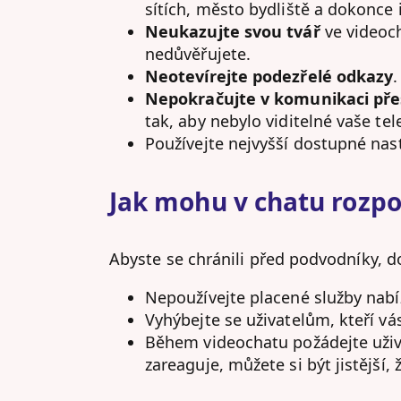
sítích, město bydliště a dokonce
Neukazujte svou tvář
ve videoch
nedůvěřujete.
Neotevírejte podezřelé odkazy
.
Nepokračujte v komunikaci př
tak, aby nebylo viditelné vaše tele
Používejte nejvyšší dostupné nas
Jak mohu v chatu rozp
Abyste se chránili před podvodníky, d
Nepoužívejte placené služby nabíz
Vyhýbejte se uživatelům, kteří v
Během videochatu požádejte uživa
zareaguje, můžete si být jistější