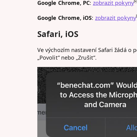
⎘
Google Chrome, PC
:
zobrazit pokyny
Google Chrome, iOS
:
zobrazit pokyny
Safari, iOS
Ve výchozím nastavení Safari žádá o p
„Povolit“ nebo „Zrušit“.