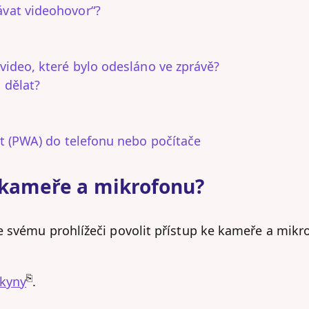
vat videohovor“?
video, které bylo odesláno ve zprávě?
 dělat?
at (PWA) do telefonu nebo počítače
e kameře a mikrofonu?
e svému prohlížeči povolit přístup ke kameře a mikr
⎘
okyny
.