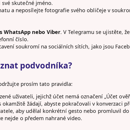
 i své skutečné jméno.
atu a neposílejte fotografie svého obličeje v souk
es WhatsApp nebo Viber
. V Telegramu se ujistěte, 
fonní číslo.
tavení soukromí na sociálních sítích, jako jsou Face
oznat podvodníka?
održujte prosím tato pravidla:
ené uživateli, jejichž účet nemá označení „Účet ověř
ás okamžitě žádají, abyste pokračovali v konverzaci 
tele, aby udělal konkrétní gesto nebo promluvil do
, že nejde o předem nahrané video.