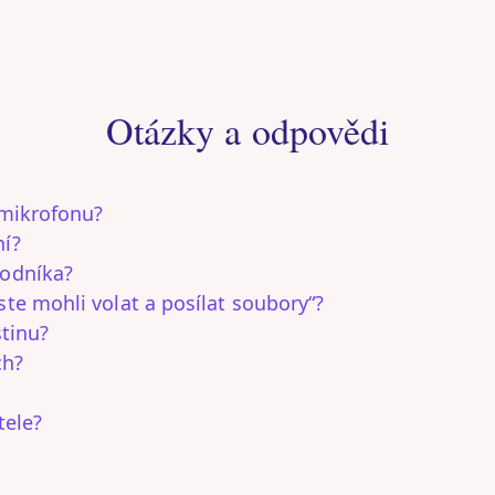
Otázky a odpovědi
 mikrofonu?
ní?
vodníka?
te mohli volat a posílat soubory“?
stinu?
ch?
tele?